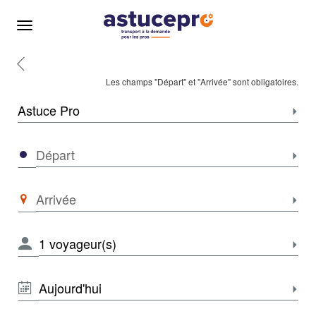
Menu
Retour
Accueil
Les champs "Départ" et "Arrivée" sont obligatoires.
Zone
Sélec
Départ
Sélec
Arrivée
Sélec
NOMBRE
Sélec
DE
VOYAGEURS
*
DATE
Sélec
*